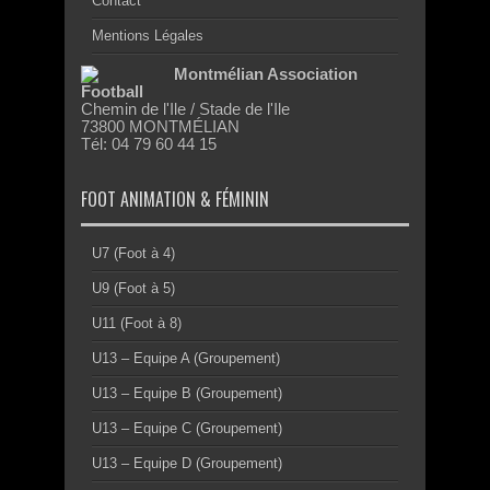
Contact
Mentions Légales
Montmélian Association
Football
Chemin de l'Ile / Stade de l'Ile
73800 MONTMÉLIAN
Tél: 04 79 60 44 15
FOOT ANIMATION & FÉMININ
U7 (Foot à 4)
U9 (Foot à 5)
U11 (Foot à 8)
U13 – Equipe A (Groupement)
U13 – Equipe B (Groupement)
U13 – Equipe C (Groupement)
U13 – Equipe D (Groupement)