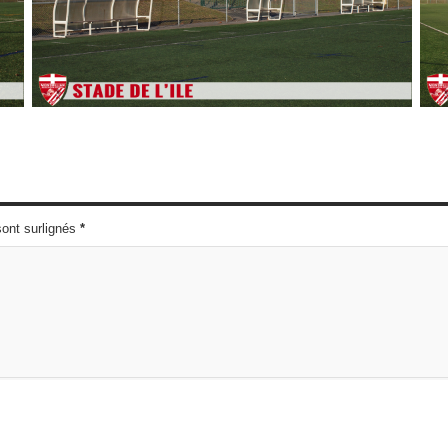
sont surlignés
*