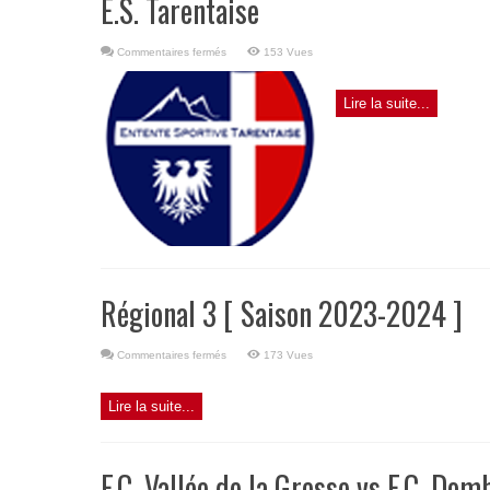
E.S. Tarentaise
sur
Commentaires fermés
153 Vues
E.S.
Tarentaise
Lire la suite...
Régional 3 [ Saison 2023-2024 ]
sur
Commentaires fermés
173 Vues
Régional
3
[
Saison
Lire la suite...
2023-
2024
]
F.C. Vallée de la Gresse vs F.C. Do