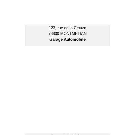
73800 MONTMELIAN
Prestataire Esthétique
223, avenue de la Gare
73800 MONTMELIAN
Agent Immobilier