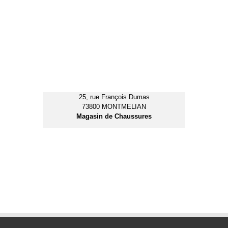
COORDONNÉES & CONTACT
Contact
Mentions Légales
Montmélian Association
Football
Chemin de l'Ile / Stade de l'Ile
73800 MONTMÉLIAN
Tél: 04 79 60 44 15
FOOT ANIMATION & FÉMININ
U7 (Foot à 4)
U9 (Foot à 5)
U11 (Foot à 8)
U13 – Equipe A (Groupement)
U13 – Equipe B (Groupement)
U13 – Equipe C (Groupement)