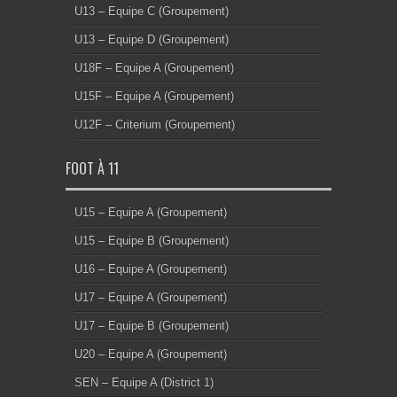
SEN – Equipe B (District 3)
VET – Equipe A (Foot Loisir)
© Copyright 2026 Montmélian Association Football. | Powered
by
WordPress
| Designed by
Tielabs