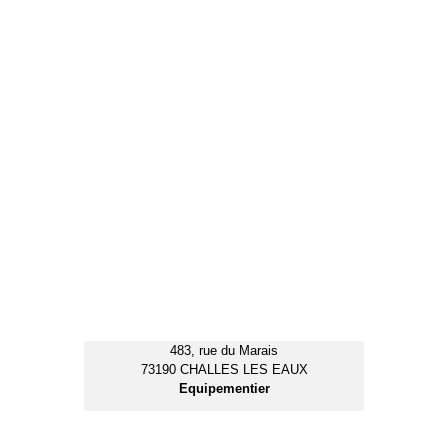
122, avenue Gambetta
73800 MONTMELIAN
Installation Matériel CHR