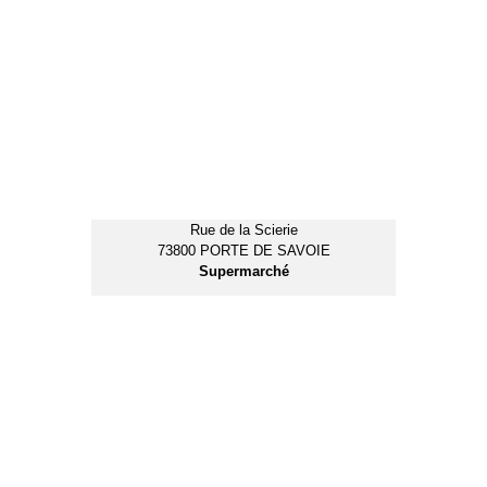
Supermarché
4, place du Centenaire
73800 MONTMELIAN
Bar / Tabac / Presse