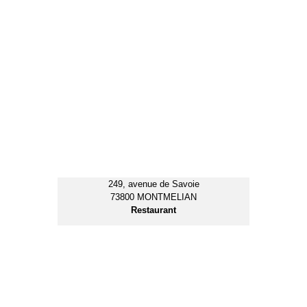
61, voie J.F. Champolion
73800 STE HELENE DU L.
Restaurant