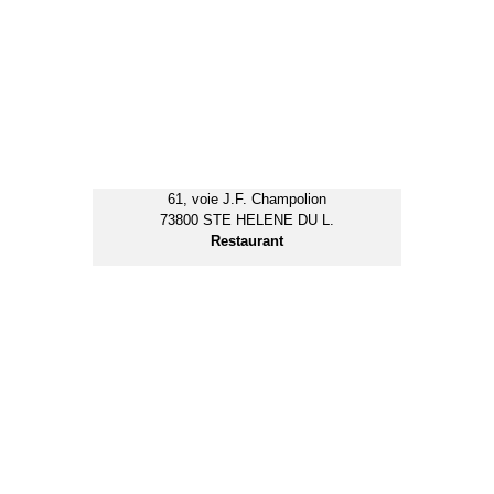
123, rue de la Crouza
73800 MONTMELIAN
Garage Automobile
1, rue de la Chaîne