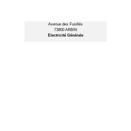
Place de la Mairie
73800 MONTMELIAN
Opticien
116, impasse des Rippes
73800 CHIGNIN
Travaux d’étanchéité