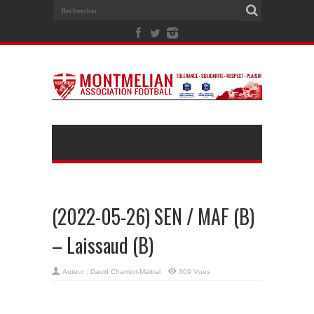
(2022-05-26) SEN / MAF (B)
– Laissaud (B)
Auteur :
David Chamiot-Maitral
309 Vues