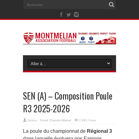
SEN (A) – Composition Poule
R3 2025-2026
Auteur :
David Chamiot-Maitral
2,891 Vues
La poule du championnat de
Régional 3
dans laquelle évoluera nos Fanions