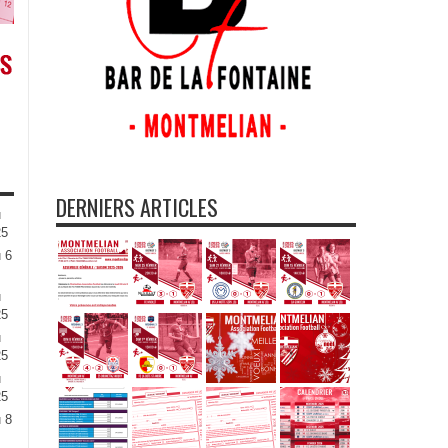
DERNIERS ARTICLES
u
25
 6
u
25
u
25
u
25
 8