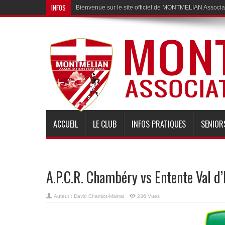
INFOS
Bienvenue sur le site officiel de MONTMELIAN Associat
ACCUEIL
LE CLUB
INFOS PRATIQUES
SENIOR
A.P.C.R. Chambéry vs Entente Val d
Auteur :
David Chamiot-Maitral
236 Vues