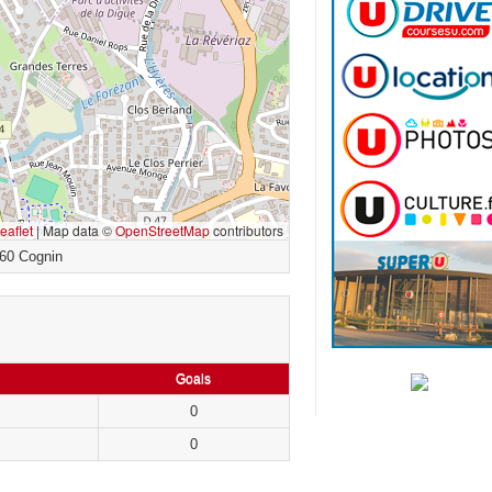
eaflet
|
Map data ©
OpenStreetMap
contributors
60 Cognin
Goals
0
0