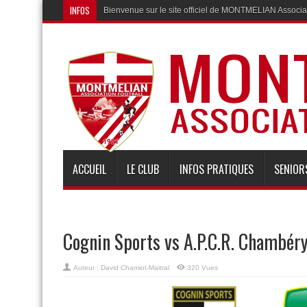
INFOS
Bienvenue sur le site officiel de MONTMELIAN Associat
ACCUEIL
LE CLUB
INFOS PRATIQUES
SENIOR
Cognin Sports vs A.P.C.R. Chambér
Auteur :
David Chamiot-Maitral
320 Vues