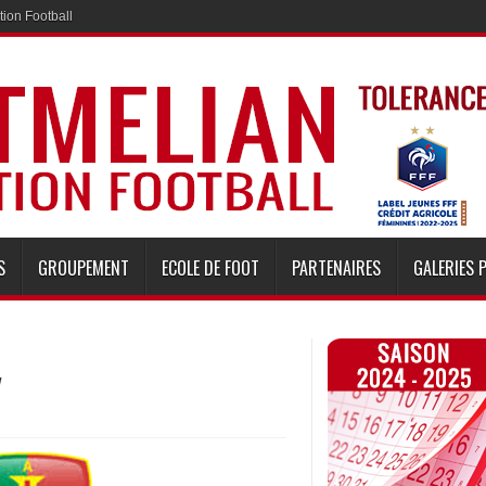
ion Football
S
GROUPEMENT
ECOLE DE FOOT
PARTENAIRES
GALERIES 
y