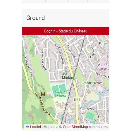
Ground
Cognin - Stade du Château
Leaflet
|
Map data ©
OpenStreetMap
contributors