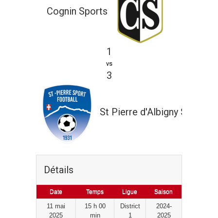
Cognin Sports
1
vs
3
St Pierre d'Albigny S.F.
Détails
Date
Temps
Ligue
Saison
11 mai
15 h 00
District
2024-
2025
min
1
2025