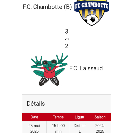
F.C. Chambotte (B)
3
vs
2
F.C. Laissaud
Détails
Date
Temps
Ligue
Saison
25 mai
15 h 00
District
2024-
2025
min
1
2025