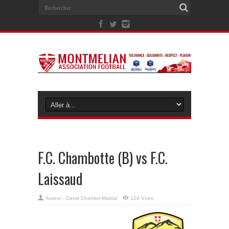
F.C. Chambotte (B) vs F.C.
Laissaud
Auteur :
David Chamiot-Maitral
124 Vues