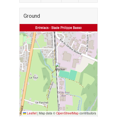
Ground
Entrelacs - Stade Philippe Basso
Leaflet
|
Map data ©
OpenStreetMap
contributors