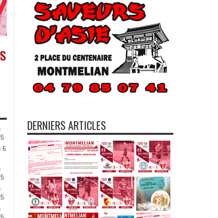
DERNIERS ARTICLES
u
25
 6
u
25
u
25
u
25