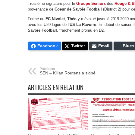
Troisième signature pour le
Groupe Seniors
des
Rouge & B
provenance de
Coeur de Savoie Football
(District 2) pour c
Formé au
FC Nivolet
,
Théo
y a évolué jusqu’à 2019-2020 av
avec les U20 Ligue de l’
US La Ravoire
. En début de saison i
Savoie Football
, fraîchement promu en D2.
Facebook
Twitter
Email
Blues
Précédent :
SEN – Kilian Routens a signé
ARTICLES EN RELATION